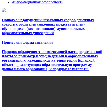
Информационная безопасность
Приказ о недопущении незаконных сборов денежных
средств с родителей (законных представителей)
обучающихся (воспитанников) муниципальных
образовательных учреждений
Примерная форма заявления
Порядок обращения за компенсацией части родительской
платы за присмотр и уход за детьми в образовательных
организациях, находящихся на территории Брянской
области, реализующих образовательную программу
дошкольного образования, и порядок её выплаты
.