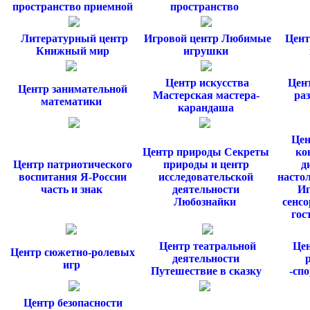
пространство приемной
пространство
Литературный центр
Игровой центр Любимые
Цент
Книжный мир
игрушки
Центр искусства
Цент
Центр занимательной
Мастерская мастера-
ра
математики
карандаша
Цен
Центр природы Секреты
ко
Центр патриотического
природы и центр
д
воспитания Я-России
исследовательской
насто
часть и знак
деятельности
Иг
Любознайки
сенсо
гос
Центр театральной
Цен
Центр сюжетно-ролевых
деятельности
игр
Путешествие в сказку
-сп
Центр безопасности